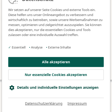
Ich stimme den
Datenschutz
zu. *
Wir setzen auf unserer Seite Cookies und externe Tools ein.
Diese helfen uns unser Onlineangebot zu verbessern und
Ich habe meine Anmeldung mit meiner Führungskraft
wirtschaftlich zu betreiben, sowie unsere Werbemaßnahmen zu
abgestimmt. *
messen, optimieren und zielgerichtet auszuspielen. Sie können
dies akzeptieren, nur die essentiellen Cookies und Tools
zulassen oder eine individuelle Auswahl treffen.
Ich bin damit einverstanden, dass Sie mich über weitere
Kursangebote informieren dürfen.
✓
Essentiell
•
Analyse
•
Externe Inhalte
Absenden
Alle akzeptieren
* Pflichtfelder
Nur essenzielle Cookies akzeptieren
Details und individuelle Einstellungen anzeigen
© 2026 Klinikum Fürth
Datenschutz
Impressum
Datenschutzerklärung
Impressum
Barrierefreiheitserklärung