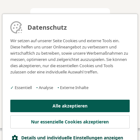
Organisation
Datenschutz
Dr. med. Tobias Nefzger
Wir setzen auf unserer Seite Cookies und externe Tools ein.
Diese helfen uns unser Onlineangebot zu verbessern und
Tel.: 0911 7580 1281
wirtschaftlich zu betreiben, sowie unsere Werbemaßnahmen zu
messen, optimieren und zielgerichtet auszuspielen. Sie können
E-Mail:
AFS-Kurs@klinikum-
dies akzeptieren, nur die essentiellen Cookies und Tools
fuerth.de
zulassen oder eine individuelle Auswahl treffen.
Nächster Termin:
✓
Essentiell
•
Analyse
•
Externe Inhalte
Sono auf fränkisch
am 10./11.10.2026
Alle akzeptieren
Nur essenzielle Cookies akzeptieren
Details und individuelle Einstellungen anzeigen