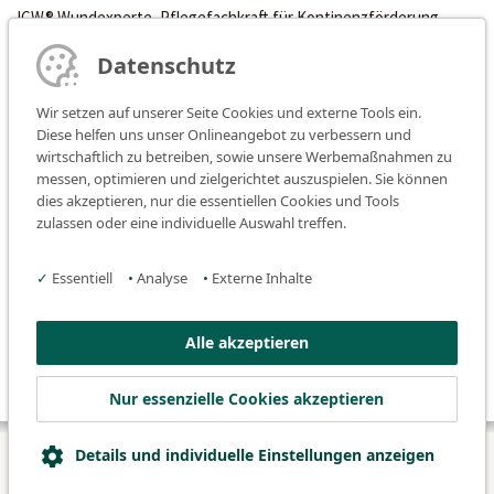
ICW® Wundexperte, Pflegefachkraft für Kontinenzförderung,
Stomafachkraft
Datenschutz
Tel. 0911 7580 992660
Wir setzen auf unserer Seite Cookies und externe Tools ein.
Karin Schauer
Diese helfen uns unser Onlineangebot zu verbessern und
ICW® Wundexpertin, Pflegeexpertin für Stoma/Wunde/Kontinenz
wirtschaftlich zu betreiben, sowie unsere Werbemaßnahmen zu
FgSKW, Pflegefachkraft für Kontinenzförderung
messen, optimieren und zielgerichtet auszuspielen. Sie können
Tel. 0911 7580 992665
dies akzeptieren, nur die essentiellen Cookies und Tools
zulassen oder eine individuelle Auswahl treffen.
Nicole Sussner
Enterostomatherapeutin Stoma/Kontinenz/Wunde
✓
Essentiell
•
Analyse
•
Externe Inhalte
Tel. 0911 7580 992302
Alle akzeptieren
Termine nur nach Vereinbarung
Nur essenzielle Cookies akzeptieren
Details und individuelle Einstellungen anzeigen
© 2026 Klinikum Fürth