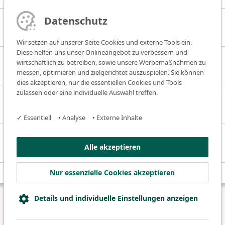
Datenschutz
Ansprechpartner:innen
Wir setzen auf unserer Seite Cookies und externe Tools ein.
Diese helfen uns unser Onlineangebot zu verbessern und
Patientensicherheit und Risikomanagement
wirtschaftlich zu betreiben, sowie unsere Werbemaßnahmen zu
messen, optimieren und zielgerichtet auszuspielen. Sie können
dies akzeptieren, nur die essentiellen Cookies und Tools
zulassen oder eine individuelle Auswahl treffen.
Qualitätsberichte und Qualitätsergebnisse
✓
Essentiell
•
Analyse
•
Externe Inhalte
Qualitätsnachweise und Zertifikate
Alle akzeptieren
Nur essenzielle Cookies akzeptieren
Details und individuelle Einstellungen anzeigen
© 2026 Klinikum Fürth
Datenschutz
Impressum