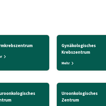
rmkrebszentrum
Gynäkologisches
Krebszentrum
r
Mehr
uroonkologisches
Uroonkologisches
ntrum
Zentrum