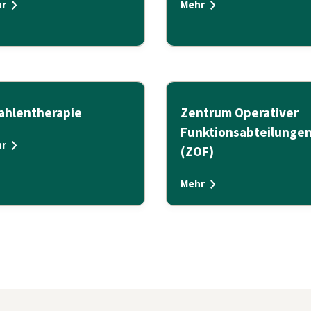
r
Mehr
rahlentherapie
Zentrum Operativer
Funktionsabteilunge
r
(ZOF)
Mehr