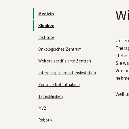
Wi
Medizin
Kliniken
Institute
Unsere
Therap
Onkologisches Zentrum
stehen
Weitere zertifizierte Zentren
Sie wä
Versor
Interdisziplinäre Intensivstation
nehmen
Zentrale Notaufnahme
Weil u
Tageskliniken
MVZ
Robotik