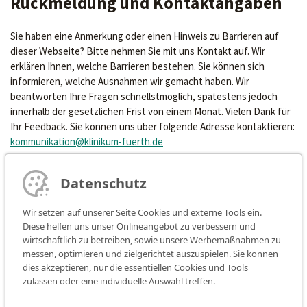
Rückmeldung und Kontaktangaben
Sie haben eine Anmerkung oder einen Hinweis zu Barrieren auf
dieser Webseite? Bitte nehmen Sie mit uns Kontakt auf. Wir
erklären Ihnen, welche Barrieren bestehen. Sie können sich
informieren, welche Ausnahmen wir gemacht haben. Wir
beantworten Ihre Fragen schnellstmöglich, spätestens jedoch
innerhalb der gesetzlichen Frist von einem Monat. Vielen Dank für
Ihr Feedback. Sie können uns über folgende Adresse kontaktieren:
kommunikation@klinikum-fuerth.de
Datenschutz
Disclaimer
Wir setzen auf unserer Seite Cookies und externe Tools ein.
Diese helfen uns unser Onlineangebot zu verbessern und
wirtschaftlich zu betreiben, sowie unsere Werbemaßnahmen zu
Die automatische Überprüfung der Webinhalte erfolgte am:
messen, optimieren und zielgerichtet auszuspielen. Sie können
17.07.2025. Für die Webinhalte beim Aufruf durch Eye-Able wurde
dies akzeptieren, nur die essentiellen Cookies und Tools
der Browser Google Chrome in der Version 136.0.7103.92
zulassen oder eine individuelle Auswahl treffen.
verwendet. Für die geprüfte Anwendungsversion unter den