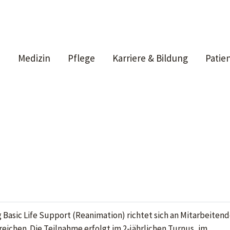
Medizin
Pflege
Karriere & Bildung
Patie
 Basic Life Support (Reanimation) richtet sich an Mitarbeitend
ichen. Die Teilnahme erfolgt im 2-jährlichen Turnus, im