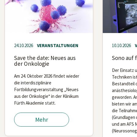
24.10.2026
VERANSTALTUNGEN
10.10.2026
Save the date: Neues aus
Sono auf 
der Onkologie
Der Einsatz u
Am 24. Oktober 2026 findet wieder
Techniken ist
die interdisziplinäre
Bestandteil 
Fortbildungveranstaltung „Neues
anästhesiolo
aus der Onkologie“ in der Klinikum
geworden. Am
Fürth Akademie statt.
bieten wir a
die Teilnahm
(Grundlagen
Mehr
und am AFS M
(Neurosonogr