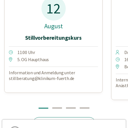
12
August
Stillvorbereitungskurs
11:00 Uhr
D
5. OG Haupthaus
16
B
Information und Anmeldung unter
stillberatung@klinikum-fuerth.de
Intern
Anäst
Alle Veranstaltungen