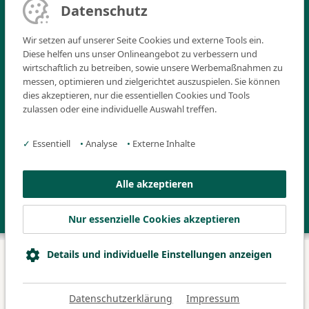
Verwendungszwecks bis zum 30.10.2024 auf das Konto:
Datenschutz
Kontoinhaber: Klinikum Fürth
Bank: Sparkasse Fürth
Wir setzen auf unserer Seite Cookies und externe Tools ein.
IBAN: DE49 7625 0000 0000 2501 00
Diese helfen uns unser Onlineangebot zu verbessern und
BIC: BYLADEM1SFU
wirtschaftlich zu betreiben, sowie unsere Werbemaßnahmen zu
Verwendungszweck: FAIR 2024
messen, optimieren und zielgerichtet auszuspielen. Sie können
dies akzeptieren, nur die essentiellen Cookies und Tools
zulassen oder eine individuelle Auswahl treffen.
Die Anmeldung ist verbindlich. Die Teilnehmerzahl ist auf 200
Personen begrenzt. Bei Abmeldung bis 2 Wochen vor Kursbeginn
✓
Essentiell
•
Analyse
•
Externe Inhalte
kann der gesamte Kursbetrag erstattet werden. Bei späterer
Abmeldung werden die folgenden Gebühren in Rechnung gestellt:
Alle akzeptieren
Abmeldung bis 1 Woche vor Beginn: 340,- EUR
Nicht-Erscheinen zum Kurs: 390,- EUR
Nur essenzielle Cookies akzeptieren
Details und individuelle Einstellungen anzeigen
© 2026 Klinikum Fürth
Datenschutz
Impressum
Datenschutzerklärung
Impressum
Barrierefreiheitserklärung